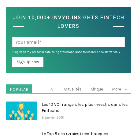
JOIN 10,000+ INVYO INSIGHTS FINTECH
LOVERS
*I agree to my personal data being stored and used to receive a newsletter only.
POPULAR
All
Actualités
Afrique
More
Les 10 VC français les plus investis dans les
Fintechs
8 janvier 2016
Le Top 5 des (vraies) néo-banques