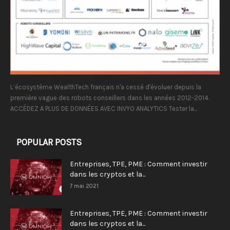
L’écosystème WealthTech français n'a cessé d'évoluer depuis la
première vague des robots conseillers dans les années 2012-2014.
ACCÉDEZ A PLUS DE DONNÉES AVEC INVYO ANALYTICS Tester la...
POPULAR POSTS
Entreprises, TPE, PME : Comment investir
dans les cryptos et la...
7 mai 2021
Entreprises, TPE, PME : Comment investir
dans les cryptos et la...