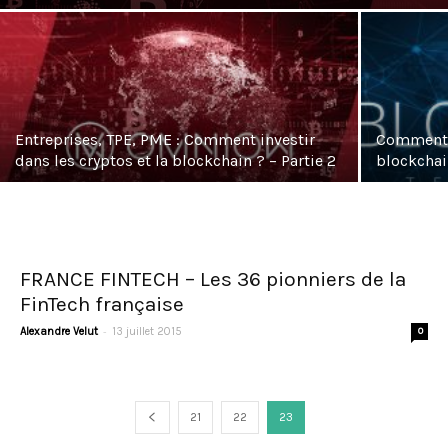
Entreprises, TPE, PME : Comment investir
Comment d
dans les cryptos et la blockchain ? – Partie 2
blockchai
FRANCE FINTECH – Les 36 pionniers de la
FinTech française
-
Alexandre Velut
13 juillet 2015
0
21
22
23