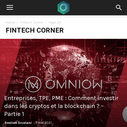
Home
Fintech Corner
Page 23
FINTECH CORNER
Entreprises, TPE, PME : Comment investir
dans les cryptos et la blockchain ? –
Partie 1
Emilien Ercolani
-
7 mai 2021