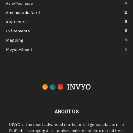
14
Asie-Pacifique
12
Amérique du Nord
11
Apprendre
11
Evènements
8
Mapping
5
Moyen-Orient
ABOUT US
INVYO is the most advanced market intelligence platform in
FinTech, leveraging AI to analyze millions of data in real time.