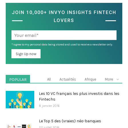
JOIN 10,000+ INVYO INSIGHTS FINTECH
LOVERS
*I agree to my personal data being stored and used to receive a newsletter only.
POPULAR
All
Actualités
Afrique
More
Les 10 VC français les plus investis dans les
Fintechs
8 janvier 2016
Le Top 5 des (vraies) néo-banques
22 juillet 2016