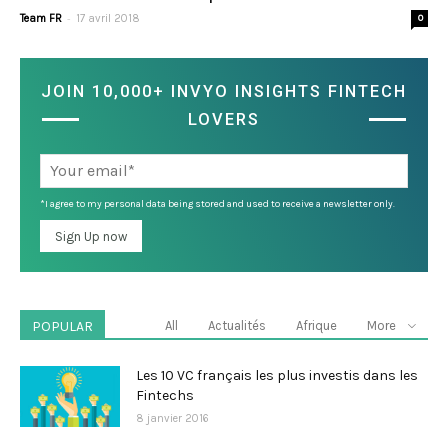
-
Team FR
17 avril 2018
0
JOIN 10,000+ INVYO INSIGHTS FINTECH
LOVERS
*I agree to my personal data being stored and used to receive a newsletter only.
POPULAR
All
Actualités
Afrique
More
Les 10 VC français les plus investis dans les
Fintechs
8 janvier 2016