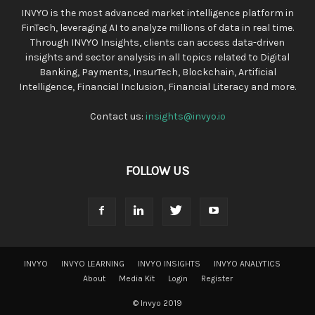
INVYO is the most advanced market intelligence platform in
FinTech, leveraging AI to analyze millions of data in real time.
Through INVYO Insights, clients can access data-driven
insights and sector analysis in all topics related to Digital
Banking, Payments, InsurTech, Blockchain, Artificial
Intelligence, Financial Inclusion, Financial Literacy and more.
Contact us:
insights@invyo.io
FOLLOW US
INVYO
INVYO LEARNING
INVYO INSIGHTS
INVYO ANALYTICS
About
Media Kit
Login
Register
© Invyo 2019