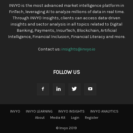
INVYO is the most advanced market intelligence platform in
FinTech, leveraging AI to analyze millions of data in real time.
Through INVYO Insights, clients can access data-driven
insights and sector analysis in all topics related to Digital
Banking, Payments, InsurTech, Blockchain, Artificial
Intelligence, Financial Inclusion, Financial Literacy and more.
Contact us:
insights@invyo.io
FOLLOW US
INVYO
INVYO LEARNING
INVYO INSIGHTS
INVYO ANALYTICS
About
Media Kit
Login
Register
© Invyo 2019