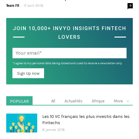
-
Team FR
17 avril 2018
0
JOIN 10,000+ INVYO INSIGHTS FINTECH
LOVERS
*I agree to my personal data being stored and used to receive a newsletter only.
POPULAR
All
Actualités
Afrique
More
Les 10 VC français les plus investis dans les
Fintechs
8 janvier 2016