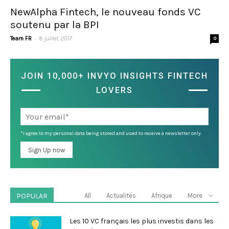
NewAlpha Fintech, le nouveau fonds VC
soutenu par la BPI
-
Team FR
8 juillet 2017
0
JOIN 10,000+ INVYO INSIGHTS FINTECH
LOVERS
*I agree to my personal data being stored and used to receive a newsletter only.
POPULAR
All
Actualités
Afrique
More
Les 10 VC français les plus investis dans les