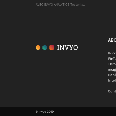
AVEC INVYO ANALYTICS Tester la...
ABO
INVY
FinTe
Thro
insig
Bank
Inte
Cont
© Invyo 2019