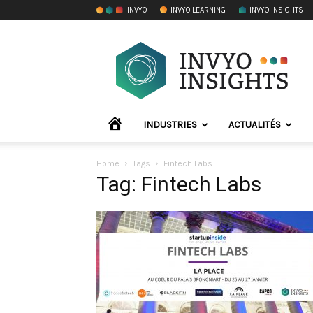
INVYO
INVYO LEARNING
INVYO INSIGHTS
INVYO
Insights
France
ACCUEIL
INDUSTRIES
ACTUALITÉS
Home
Tags
Fintech Labs
Tag: Fintech Labs