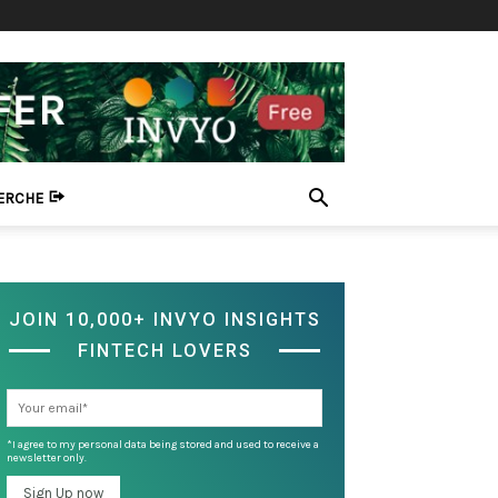
HERCHE
JOIN 10,000+ INVYO INSIGHTS
FINTECH LOVERS
*I agree to my personal data being stored and used to receive a
newsletter only.