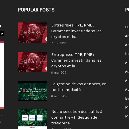
POPULAR POSTS
P
9
Entreprises, TPE, PME :
E
Comment investir dans les
0
Ac
cryptos et la...
7 mai 2021
A
I
Entreprises, TPE, PME :
Comment investir dans les
Af
cryptos et la...
As
6 mai 2021
A
La gestion de vos données, en
A
toute simplicité
6 avril 2021
E
M
Notre sélection des outils à
r
M
connaître #1 : Gestion de
s
trésorerie