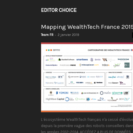
EDITOR CHOICE
Mapping WealthTech France 201
-
Team FR
2 janvier 2019
L’écosystème WealthTech français n'a cessé d'évolue
depuis la première vague des robots conseillers dan
les années 2012-2014. ACCÉDEZ A PLUS DE DONNÉES