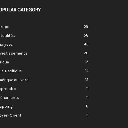
OPULAR CATEGORY
58
urope
58
tualités
46
nalyses
20
nvestissements
15
rique
14
ie-Pacifique
12
mérique du Nord
11
pprendre
11
vènements
8
apping
5
oyen-Orient