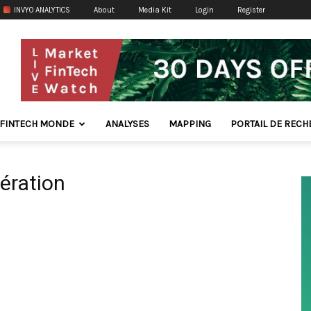
INVYO ANALYTICS
About
Media Kit
Login
Register
FINTECH MONDE
ANALYSES
MAPPING
PORTAIL DE REC
ération