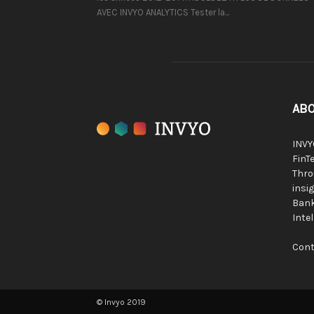
AVEC INVYO ANALYTICS Tester la...
ABO
INVY
FinTe
Thro
insig
Bank
Inte
Cont
© Invyo 2019