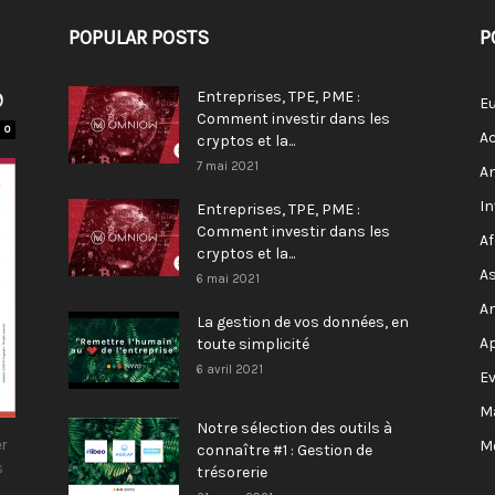
POPULAR POSTS
P
9
Entreprises, TPE, PME :
E
Comment investir dans les
0
Ac
cryptos et la...
7 mai 2021
A
I
Entreprises, TPE, PME :
Comment investir dans les
Af
cryptos et la...
As
6 mai 2021
A
La gestion de vos données, en
A
toute simplicité
6 avril 2021
E
M
Notre sélection des outils à
r
M
connaître #1 : Gestion de
s
trésorerie