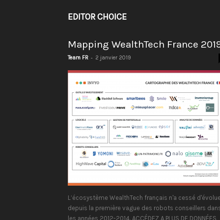
EDITOR CHOICE
Mapping WealthTech France 201
-
Team FR
2 janvier 2019
L’écosystème WealthTech français n'a cessé d'évolue
depuis la première vague des robots conseillers dan
les années 2012-2014. ACCÉDEZ A PLUS DE DONNÉES