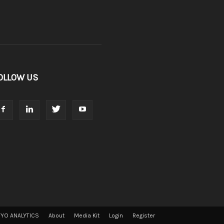
OLLOW US
VYO ANALYTICS
About
Media Kit
Login
Register