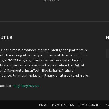
31 mars 2021
UT US
F
O is the most advanced market intelligence platform in
ch, leveraging AI to analyze millions of data in real time.
ugh INVYO Insights, clients can access data-driven
hts and sector analysis in all topics related to Digital
ing, Payments, InsurTech, Blockchain, Artificial
lligence, Financial Inclusion, Financial Literacy and more.
act us:
insights@invyo.io
INVYO
INVYO LEARNING
INVYO INSIGHTS
IN