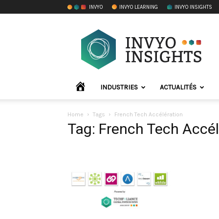
INVYO
INVYO LEARNING
INVYO INSIGHTS
INVYO
Insights
France
ACCUEIL
INDUSTRIES
ACTUALITÉS
Home
Tags
French Tech Accélération
Tag: French Tech Accél