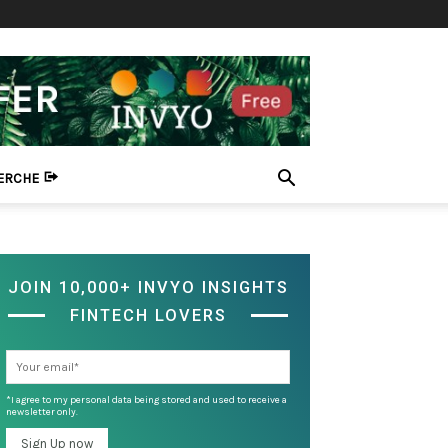
HERCHE
JOIN 10,000+ INVYO INSIGHTS
FINTECH LOVERS
*I agree to my personal data being stored and used to receive a
newsletter only.