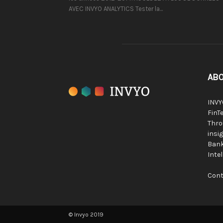
AVEC INVYO ANALYTICS Tester la...
ABO
INVY
FinTe
Thro
insig
Bank
Inte
Cont
© Invyo 2019