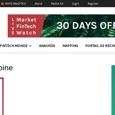
INVYO ANALYTICS
About
Media Kit
Login
Register
FINTECH MONDE
ANALYSES
MAPPING
PORTAIL DE REC
oine