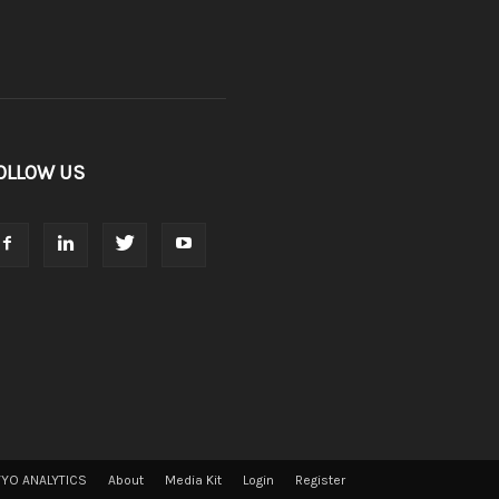
OLLOW US
VYO ANALYTICS
About
Media Kit
Login
Register