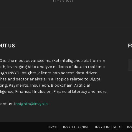
31 mars 2021
UT US
F
O is the most advanced market intelligence platform in
ch, leveraging AI to analyze millions of data in real time.
ugh INVYO Insights, clients can access data-driven
hts and sector analysis in all topics related to Digital
ing, Payments, InsurTech, Blockchain, Artificial
lligence, Financial Inclusion, Financial Literacy and more.
act us:
insights@invyo.io
INVYO
INVYO LEARNING
INVYO INSIGHTS
IN