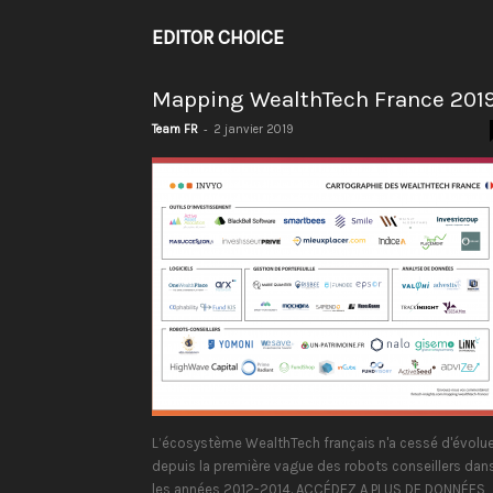
EDITOR CHOICE
Mapping WealthTech France 201
-
Team FR
2 janvier 2019
L’écosystème WealthTech français n'a cessé d'évolue
depuis la première vague des robots conseillers dan
les années 2012-2014. ACCÉDEZ A PLUS DE DONNÉES