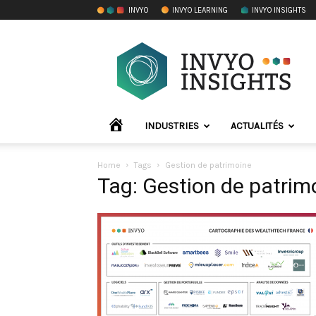
INVYO
INVYO LEARNING
INVYO INSIGHTS
INVYO
Insights
France
ACCUEIL
INDUSTRIES
ACTUALITÉS
Home
Tags
Gestion de patrimoine
Tag: Gestion de patrim