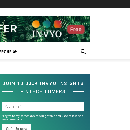
HERCHE
JOIN 10,000+ INVYO INSIGHTS
FINTECH LOVERS
*I agree to my personal data being stored and used to receive a
newsletter only.