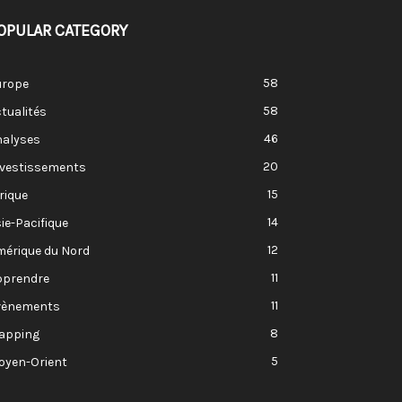
OPULAR CATEGORY
58
urope
58
tualités
46
nalyses
20
nvestissements
15
rique
14
ie-Pacifique
12
mérique du Nord
11
pprendre
11
vènements
8
apping
5
oyen-Orient