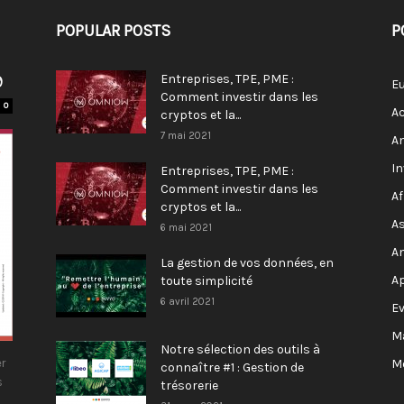
POPULAR POSTS
P
9
Entreprises, TPE, PME :
E
Comment investir dans les
0
Ac
cryptos et la...
7 mai 2021
A
I
Entreprises, TPE, PME :
Comment investir dans les
Af
cryptos et la...
As
6 mai 2021
A
La gestion de vos données, en
A
toute simplicité
6 avril 2021
E
M
Notre sélection des outils à
r
M
connaître #1 : Gestion de
s
trésorerie