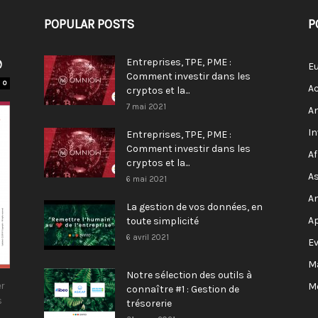
POPULAR POSTS
P
9
Entreprises, TPE, PME :
E
Comment investir dans les
0
Ac
cryptos et la...
7 mai 2021
A
I
Entreprises, TPE, PME :
Comment investir dans les
Af
cryptos et la...
As
6 mai 2021
A
La gestion de vos données, en
A
toute simplicité
6 avril 2021
E
M
Notre sélection des outils à
r
M
connaître #1 : Gestion de
s
trésorerie