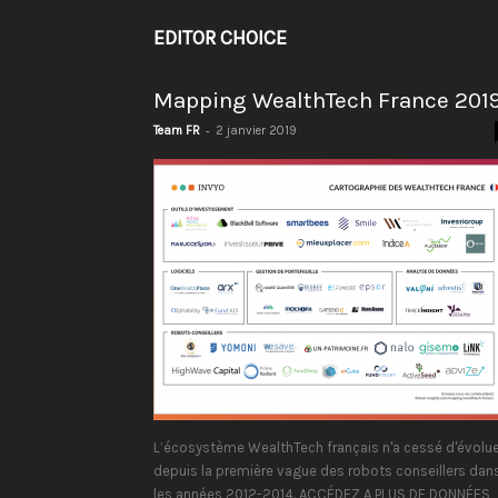
EDITOR CHOICE
Mapping WealthTech France 201
-
Team FR
2 janvier 2019
L’écosystème WealthTech français n'a cessé d'évolue
depuis la première vague des robots conseillers dan
les années 2012-2014. ACCÉDEZ A PLUS DE DONNÉES