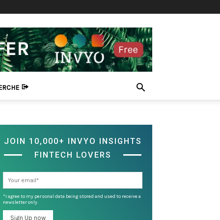
HERCHE
JOIN 10,000+ INVYO INSIGHTS
FINTECH LOVERS
*I agree to my personal data being stored and used to receive a
newsletter only.