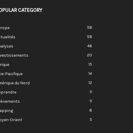
OPULAR CATEGORY
58
urope
58
tualités
46
nalyses
20
nvestissements
15
rique
14
ie-Pacifique
12
mérique du Nord
11
pprendre
11
vènements
8
apping
5
oyen-Orient