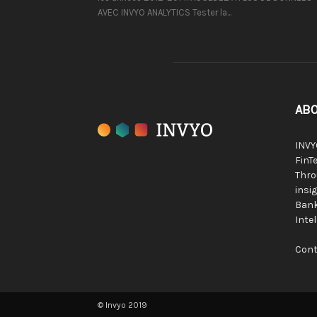
AVEC INVYO ANALYTICS Tester la...
ABO
INVY
FinTe
Thro
insig
Bank
Inte
Cont
© Invyo 2019