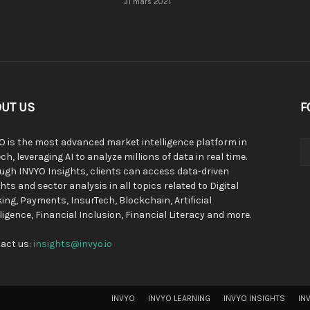
31 mars 2021
UT US
F
O is the most advanced market intelligence platform in
ch, leveraging AI to analyze millions of data in real time.
ugh INVYO Insights, clients can access data-driven
hts and sector analysis in all topics related to Digital
ing, Payments, InsurTech, Blockchain, Artificial
lligence, Financial Inclusion, Financial Literacy and more.
act us:
insights@invyo.io
INVYO
INVYO LEARNING
INVYO INSIGHTS
IN