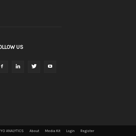
OLLOW US
VYO ANALYTICS
About
Media Kit
Login
Register