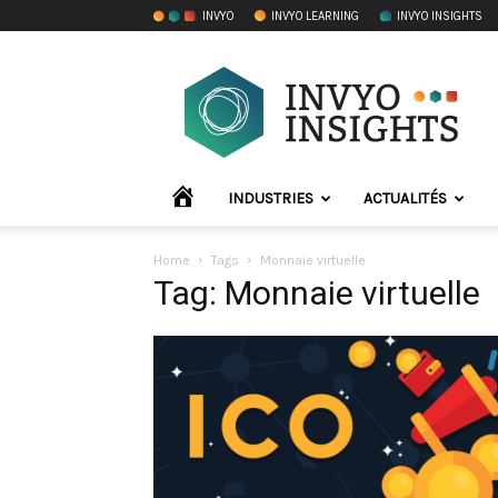
INVYO
INVYO LEARNING
INVYO INSIGHTS
INVYO
Insights
France
ACCUEIL
INDUSTRIES
ACTUALITÉS
Home
Tags
Monnaie virtuelle
Tag: Monnaie virtuelle