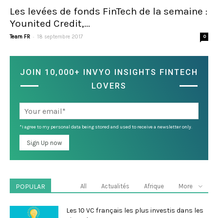
Les levées de fonds FinTech de la semaine :
Younited Credit,...
-
Team FR
18 septembre 2017
0
JOIN 10,000+ INVYO INSIGHTS FINTECH
LOVERS
*I agree to my personal data being stored and used to receive a newsletter only.
POPULAR
All
Actualités
Afrique
More
Les 10 VC français les plus investis dans les