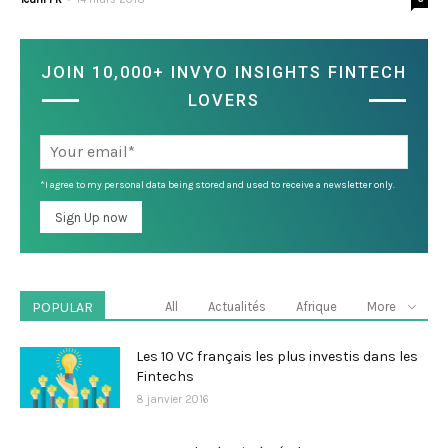
JOIN 10,000+ INVYO INSIGHTS FINTECH
LOVERS
*I agree to my personal data being stored and used to receive a newsletter only.
POPULAR
All
Actualités
Afrique
More
Les 10 VC français les plus investis dans les
Fintechs
8 janvier 2016