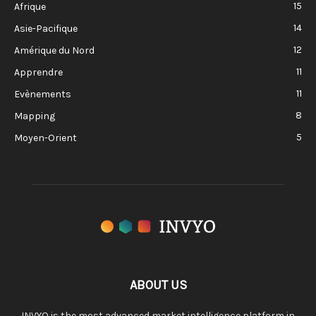
15
Afrique
14
Asie-Pacifique
12
Amérique du Nord
11
Apprendre
11
Evènements
8
Mapping
5
Moyen-Orient
ABOUT US
INVYO is the most advanced market intelligence platform in