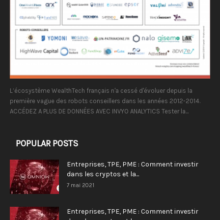
L’écosystème WealthTech français n'a cessé d'évoluer depuis la
première vague des robots conseillers dans les années 2012-2014.
ACCÉDEZ A PLUS DE DONNÉES AVEC INVYO ANALYTICS Tester la...
POPULAR POSTS
Entreprises, TPE, PME : Comment investir
dans les cryptos et la...
7 mai 2021
Entreprises, TPE, PME : Comment investir