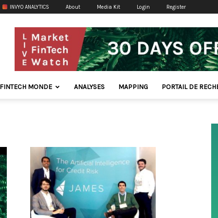
INVYO ANALYTICS
About
Media Kit
Login
Register
FINTECH MONDE
ANALYSES
MAPPING
PORTAIL DE REC