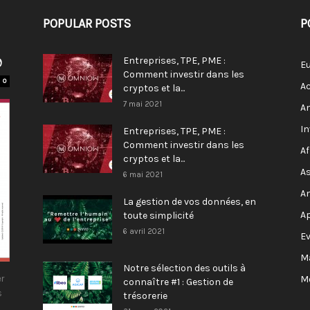
POPULAR POSTS
P
9
Entreprises, TPE, PME :
E
Comment investir dans les
0
Ac
cryptos et la...
7 mai 2021
A
I
Entreprises, TPE, PME :
Comment investir dans les
Af
cryptos et la...
As
6 mai 2021
A
La gestion de vos données, en
A
toute simplicité
6 avril 2021
E
M
Notre sélection des outils à
r
M
connaître #1 : Gestion de
s
trésorerie