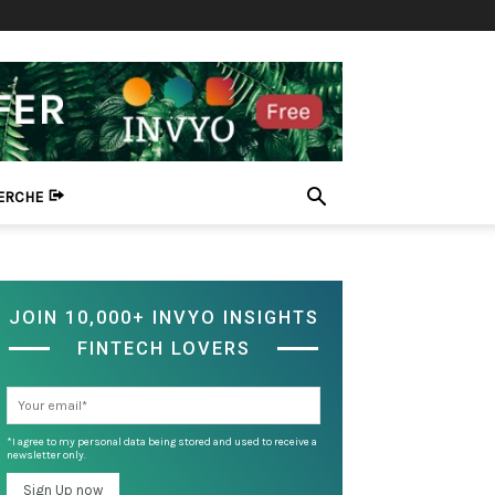
HERCHE
JOIN 10,000+ INVYO INSIGHTS
FINTECH LOVERS
*I agree to my personal data being stored and used to receive a
newsletter only.