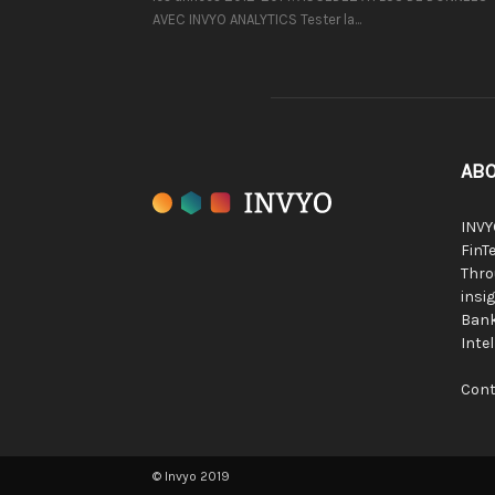
AVEC INVYO ANALYTICS Tester la...
ABO
INVY
FinTe
Thro
insig
Bank
Inte
Cont
© Invyo 2019