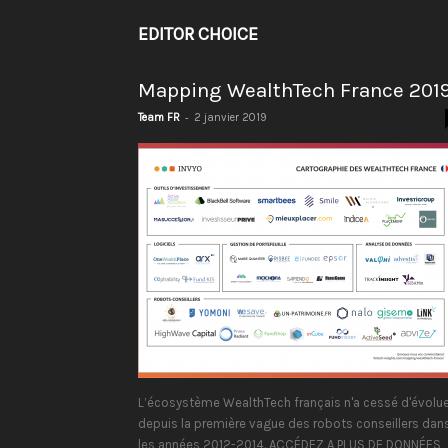
EDITOR CHOICE
Mapping WealthTech France 201
-
Team FR
2 janvier 2019
L’écosystème WealthTech français n'a cessé d'évolue
depuis la première vague des robots conseillers dan
les années 2012-2014. ACCÉDEZ A PLUS DE DONNÉES