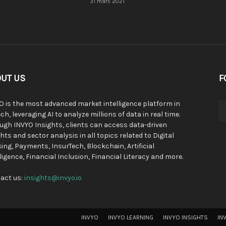
31 mars 2021
UT US
F
O is the most advanced market intelligence platform in
ch, leveraging AI to analyze millions of data in real time.
ugh INVYO Insights, clients can access data-driven
hts and sector analysis in all topics related to Digital
ing, Payments, InsurTech, Blockchain, Artificial
lligence, Financial Inclusion, Financial Literacy and more.
act us:
insights@invyo.io
INVYO
INVYO LEARNING
INVYO INSIGHTS
IN