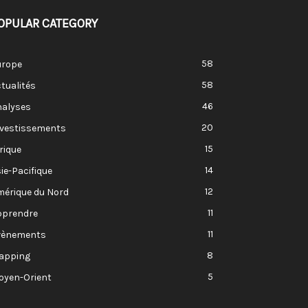
OPULAR CATEGORY
58
urope
58
tualités
46
nalyses
20
nvestissements
15
rique
14
ie-Pacifique
12
mérique du Nord
11
pprendre
11
vènements
8
apping
5
oyen-Orient