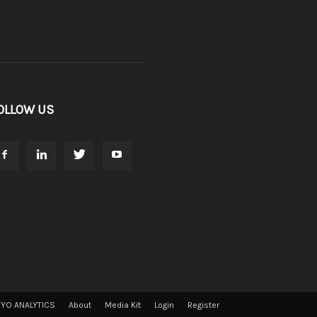
OLLOW US
VYO ANALYTICS
About
Media Kit
Login
Register