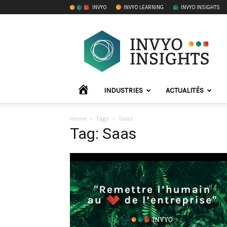
INVYO
INVYO LEARNING
INVYO INSIGHTS
INVYO
Insights
France
ACCUEIL
INDUSTRIES
ACTUALITÉS
Home
Tags
Saas
Tag: Saas