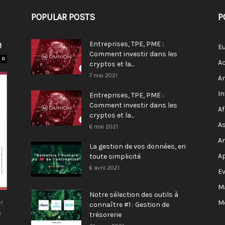
POPULAR POSTS
P
9
Entreprises, TPE, PME :
E
Comment investir dans les
0
Ac
cryptos et la...
7 mai 2021
A
I
Entreprises, TPE, PME :
Comment investir dans les
Af
cryptos et la...
As
6 mai 2021
A
La gestion de vos données, en
A
toute simplicité
6 avril 2021
E
M
Notre sélection des outils à
r
M
connaître #1 : Gestion de
s
trésorerie