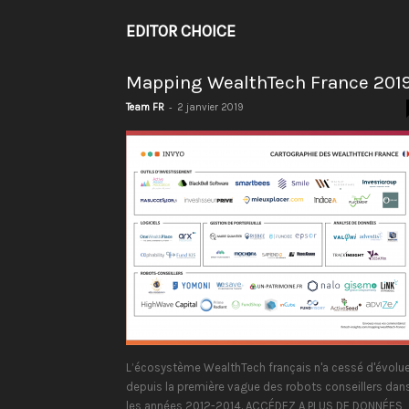
EDITOR CHOICE
Mapping WealthTech France 201
-
Team FR
2 janvier 2019
L’écosystème WealthTech français n'a cessé d'évolue
depuis la première vague des robots conseillers dan
les années 2012-2014. ACCÉDEZ A PLUS DE DONNÉES