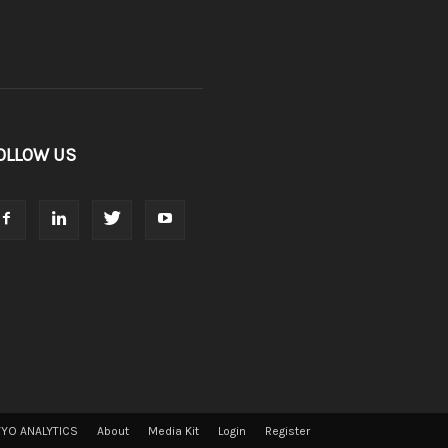
OLLOW US
VYO ANALYTICS
About
Media Kit
Login
Register