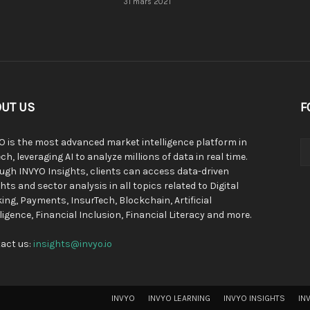
31 mars 2021
UT US
F
O is the most advanced market intelligence platform in
ch, leveraging AI to analyze millions of data in real time.
ugh INVYO Insights, clients can access data-driven
hts and sector analysis in all topics related to Digital
ing, Payments, InsurTech, Blockchain, Artificial
lligence, Financial Inclusion, Financial Literacy and more.
act us:
insights@invyo.io
INVYO
INVYO LEARNING
INVYO INSIGHTS
IN