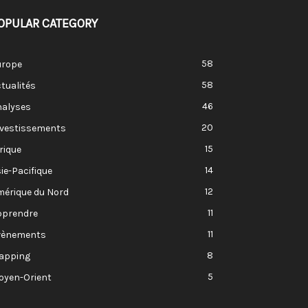
OPULAR CATEGORY
58
urope
58
tualités
46
nalyses
20
nvestissements
15
rique
14
ie-Pacifique
12
mérique du Nord
11
pprendre
11
vènements
8
apping
5
oyen-Orient