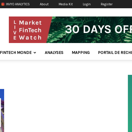
INVYO ANALYTICS
About
Media Kit
Login
Register
FINTECH MONDE
ANALYSES
MAPPING
PORTAIL DE REC