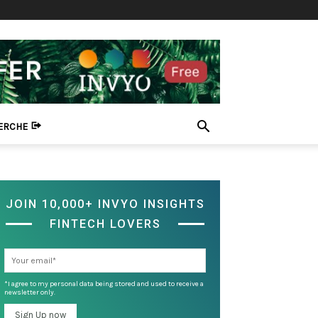
HERCHE
JOIN 10,000+ INVYO INSIGHTS
FINTECH LOVERS
*I agree to my personal data being stored and used to receive a
newsletter only.