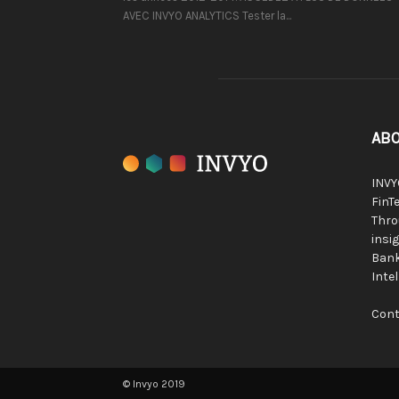
AVEC INVYO ANALYTICS Tester la...
ABO
INVY
FinTe
Thro
insig
Bank
Inte
Cont
© Invyo 2019