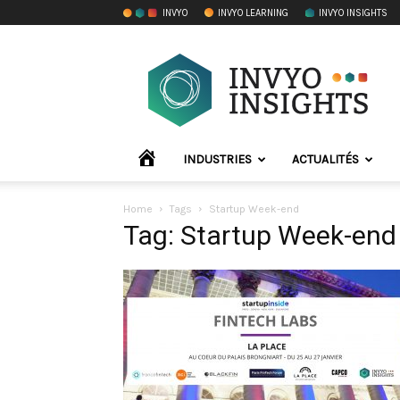
INVYO
INVYO LEARNING
INVYO INSIGHTS
INVYO
Insights
France
ACCUEIL
INDUSTRIES
ACTUALITÉS
Home
Tags
Startup Week-end
Tag: Startup Week-end