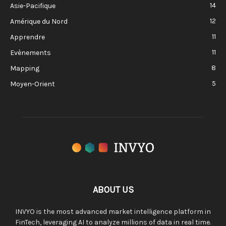
14
Asie-Pacifique
12
Amérique du Nord
11
Apprendre
11
Evènements
8
Mapping
5
Moyen-Orient
ABOUT US
INVYO is the most advanced market intelligence platform in
FinTech, leveraging AI to analyze millions of data in real time.