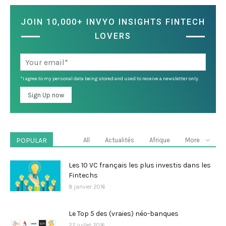
JOIN 10,000+ INVYO INSIGHTS FINTECH
LOVERS
*I agree to my personal data being stored and used to receive a newsletter only.
POPULAR
All
Actualités
Afrique
More
Les 10 VC français les plus investis dans les
Fintechs
8 janvier 2016
Le Top 5 des (vraies) néo-banques
22 juillet 2016