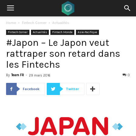
Home
Fintech Corner
Actualités
Fintech Corner
Actualités
Fintech Monde
Asie-Pacifique
#Japon – Le Japon veut
rattraper son retard dans
les Fintechs
By
Team FR
-
0
29 mars 2016
Facebook
Twitter