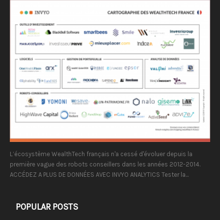
L’écosystème WealthTech français n'a cessé d'évoluer depuis la
première vague des robots conseillers dans les années 2012-2014.
ACCÉDEZ A PLUS DE DONNÉES AVEC INVYO ANALYTICS Tester la...
POPULAR POSTS