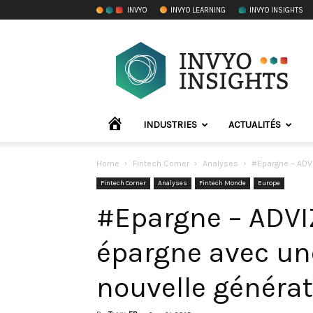
INVYO
INVYO LEARNING
INVYO INSIGHTS
INVYO
Insights
France
ACCUEIL
INDUSTRIES
ACTUALITÉS
Home
Fintech Corner
Analyses
#Epargne – ADVI
Fintech Corner
Analyses
Fintech Monde
Europe
#Epargne – ADVIZ
épargne avec un
nouvelle généra