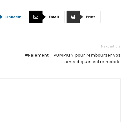
Linkedin
Email
Print
Next article
#Paiement – PUMPKIN pour rembourser vos
amis depuis votre mobile