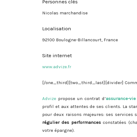
Personnes clés
Nicolas marchandise
Localisation
92100 Boulogne-Billancourt, France
Site internet
www.advize.fr
[/one_third][two_third_last][divider] Comm
Advize
propose un contrat d’
assurance-vie
profil et aux attentes de ses clients. La st
pour deux raisons majeures: ses services 
régulier des performances
constatées (ch
votre épargne).