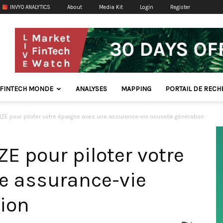
INVYO ANALYTICS
About
Media Kit
Login
Register
FINTECH MONDE
ANALYSES
MAPPING
PORTAIL DE REC
ZE pour piloter votre épargne avec une assurance-vie nouvelle génération
E pour piloter votre
e assurance-vie
tion