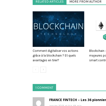
RELATED ARTICLES
MORE FROM AUTHOR
Comment digitaliser vos actions
Blockchain :
grâce à la blockchain ? Et quels
majeures po
avantages en tirer?
smart contr
1 COMMENT
FRANCE FINTECH – Les 36 pionnier
janvier 2019 at 9 h 48 min