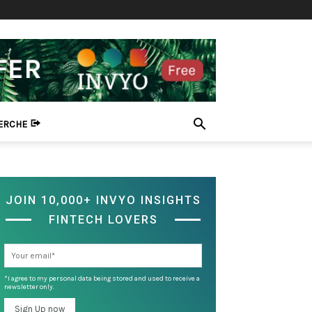
HERCHE
JOIN 10,000+ INVYO INSIGHTS
FINTECH LOVERS
*I agree to my personal data being stored and used to receive a
newsletter only.