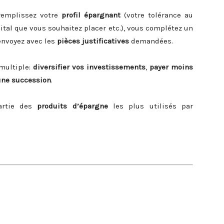
remplissez votre
profil épargnant
(votre tolérance au
ital que vous souhaitez placer etc.), vous complétez un
’envoyez avec les
pièces justificatives
demandées.
 multiple:
diversifier vos investissements
,
payer moins
une succession
.
artie des
produits d’épargne
les plus utilisés par