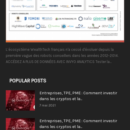
L’écosystème WealthTech français n'a cessé d'évoluer depuis la
première vague des robots conseillers dans les années 2012-2014.
ACCÉDEZ A PLUS DE DONNÉES AVEC INVYO ANALYTICS Tester la...
POPULAR POSTS
Entreprises, TPE, PME : Comment investir
dans les cryptos et la...
7 mai 2021
Entreprises, TPE, PME : Comment investir
dans les cryptos et la...