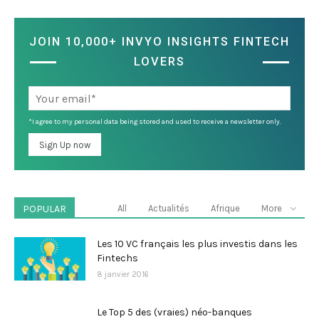
JOIN 10,000+ INVYO INSIGHTS FINTECH
LOVERS
*I agree to my personal data being stored and used to receive a newsletter only.
POPULAR
All
Actualités
Afrique
More
Les 10 VC français les plus investis dans les
Fintechs
8 janvier 2016
Le Top 5 des (vraies) néo-banques