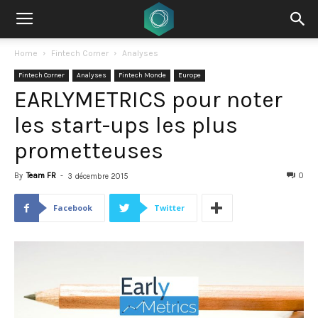
Home
Fintech Corner
Analyses
Fintech Corner
Analyses
Fintech Monde
Europe
EARLYMETRICS pour noter
les start-ups les plus
prometteuses
By
Team FR
-
0
3 décembre 2015
Facebook
Twitter