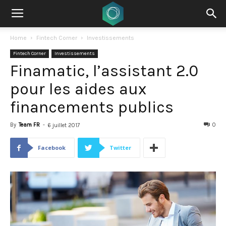
Home
Fintech Corner
Investissements
Fintech Corner
Investissements
Finamatic, l’assistant 2.0
pour les aides aux
financements publics
By
Team FR
-
0
6 juillet 2017
Facebook
Twitter