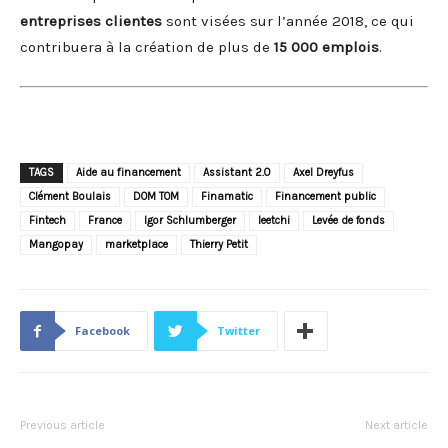
entreprises clientes
sont visées sur l’année 2018, ce qui
contribuera à la création de plus de
15 000 emplois
.
TAGS
Aide au financement
Assistant 2.0
Axel Dreyfus
Clément Boulais
DOM TOM
Finamatic
Financement public
Fintech
France
Igor Schlumberger
leetchi
Levée de fonds
Mangopay
marketplace
Thierry Petit
Facebook
Twitter
Previous article
Next article