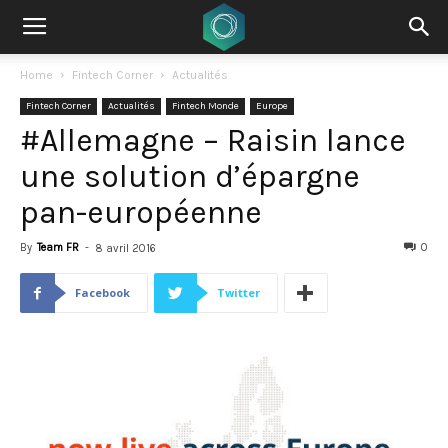
Home
Fintech Corner
Actualités
Fintech Corner
Actualités
Fintech Monde
Europe
#Allemagne – Raisin lance
une solution d’épargne
pan-européenne
By
Team FR
-
0
8 avril 2016
Facebook
Twitter