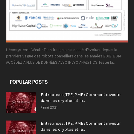
L’écosystème WealthTech français n'a cessé d'évoluer depuis la
première vague des robots conseillers dans les années 2012-2014.
ACCÉDEZ A PLUS DE DONNÉES AVEC INVYO ANALYTICS Tester la...
POPULAR POSTS
Entreprises, TPE, PME : Comment investir
dans les cryptos et la...
7 mai 2021
Entreprises, TPE, PME : Comment investir
dans les cryptos et la...