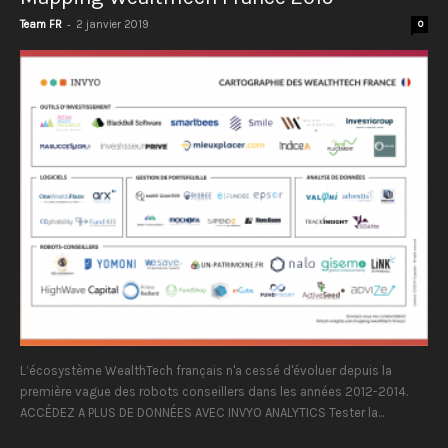
-
Team FR
2 janvier 2019
0
L’écosystème WealthTech français n'a cessé d'évoluer depuis la
première vague des robots conseillers dans les années 2012-2014.
ACCÉDEZ A PLUS DE DONNÉES AVEC INVYO ANALYTICS Tester la...