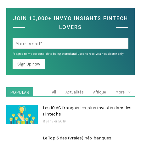
JOIN 10,000+ INVYO INSIGHTS FINTECH
LOVERS
*I agree to my personal data being stored and used to receive a newsletter only.
POPULAR
All
Actualités
Afrique
More
Les 10 VC français les plus investis dans les
Fintechs
8 janvier 2016
Le Top 5 des (vraies) néo-banques