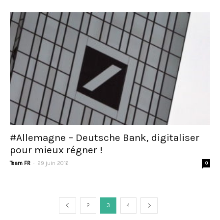
#Allemagne – Deutsche Bank, digitaliser
pour mieux régner !
-
Team FR
29 juin 2016
0
2
3
4