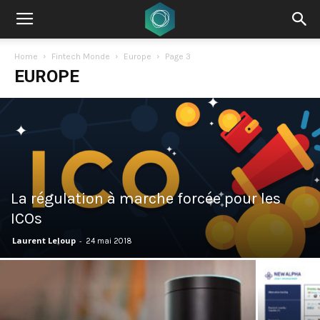
Home
Fintech Monde
Europe
Page 3
EUROPE
La régulation à marche forcée pour les
ICOs
Laurent Leloup
-
24 mai 2018