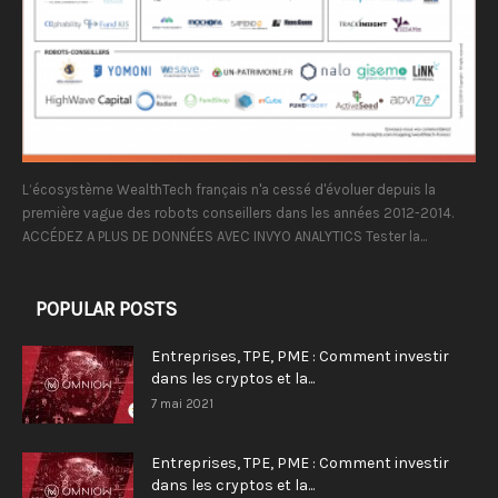
L’écosystème WealthTech français n'a cessé d'évoluer depuis la
première vague des robots conseillers dans les années 2012-2014.
ACCÉDEZ A PLUS DE DONNÉES AVEC INVYO ANALYTICS Tester la...
POPULAR POSTS
Entreprises, TPE, PME : Comment investir
dans les cryptos et la...
7 mai 2021
Entreprises, TPE, PME : Comment investir
dans les cryptos et la...