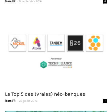
-
Team FR
8 septembre 2016
0
Le Top 5 des (vraies) néo-banques
-
Team FR
22 juillet 2016
1