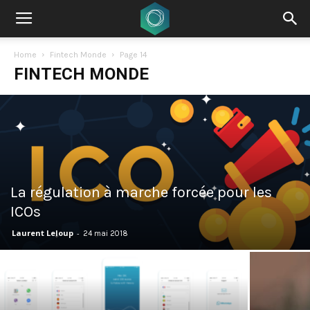
Home
Fintech Monde
Page 14
FINTECH MONDE
La régulation à marche forcée pour les
ICOs
Laurent Leloup
-
24 mai 2018