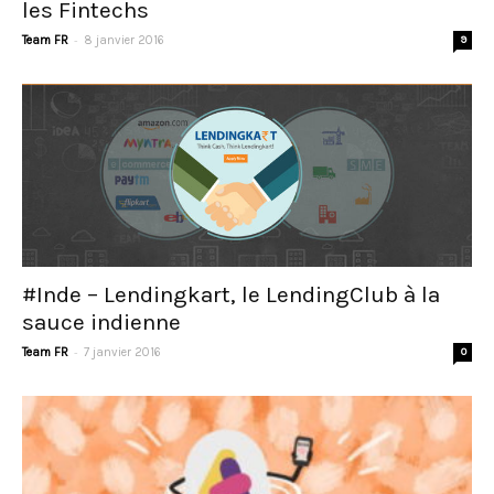
les Fintechs
-
Team FR
8 janvier 2016
9
#Inde – Lendingkart, le LendingClub à la
sauce indienne
-
Team FR
7 janvier 2016
0