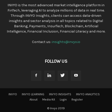
INVYO is the most advanced market intelligence platform in
FinTech, leveraging AI to analyze millions of data in real time.
Through INVYO Insights, clients can access data-driven
insights and sector analysis in all topics related to Digital
Banking, Payments, InsurTech, Blockchain, Artificial
Intelligence, Financial Inclusion, Financial Literacy and more.
Contact us:
insights@invyo.io
FOLLOW US
INVYO
INVYO LEARNING
INVYO INSIGHTS
INVYO ANALYTICS
About
Media Kit
Login
Register
© Invyo 2019