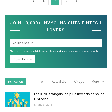
13
14
15
JOIN 10,000+ INVYO INSIGHTS FINTECH
LOVERS
*I agree to my personal data being stored and used to receive a newsletter only.
POPULAR
All
Actualités
Afrique
More
Les 10 VC français les plus investis dans les
Fintechs
8 janvier 2016