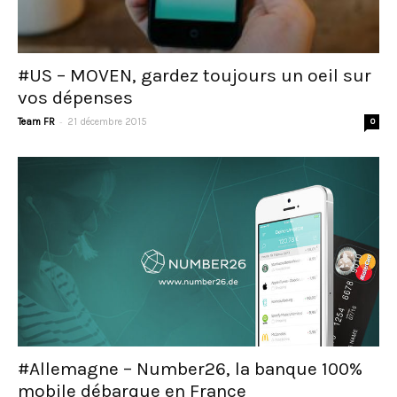
#US – MOVEN, gardez toujours un oeil sur
vos dépenses
-
Team FR
21 décembre 2015
0
#Allemagne – Number26, la banque 100%
mobile débarque en France