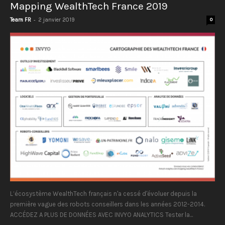
Mapping WealthTech France 2019
-
Team FR
2 janvier 2019
0
L’écosystème WealthTech français n'a cessé d'évoluer depuis la
première vague des robots conseillers dans les années 2012-2014.
ACCÉDEZ A PLUS DE DONNÉES AVEC INVYO ANALYTICS Tester la...