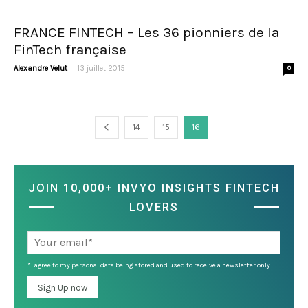
FRANCE FINTECH – Les 36 pionniers de la
FinTech française
-
Alexandre Velut
13 juillet 2015
0
14
15
16
JOIN 10,000+ INVYO INSIGHTS FINTECH
LOVERS
*I agree to my personal data being stored and used to receive a newsletter only.