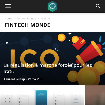
Home
Fintech Monde
Page 16
FINTECH MONDE
La régulation à marche forcée pour les
ICOs
Laurent Leloup
-
24 mai 2018