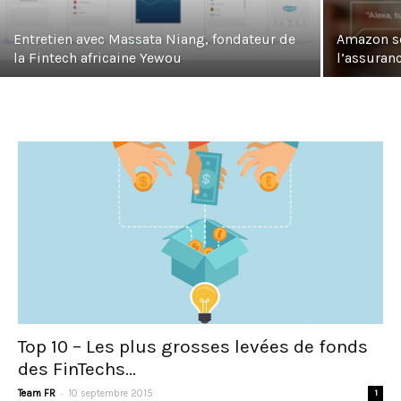
Entretien avec Massata Niang, fondateur de
Amazon se
la Fintech africaine Yewou
l’assuran
Top 10 – Les plus grosses levées de fonds
des FinTechs...
-
Team FR
10 septembre 2015
1