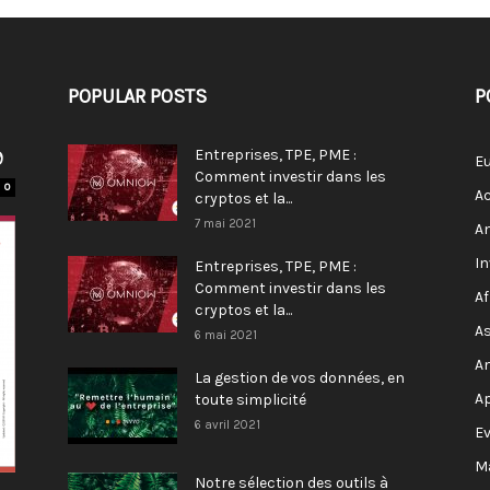
POPULAR POSTS
P
9
Entreprises, TPE, PME :
E
Comment investir dans les
0
Ac
cryptos et la...
7 mai 2021
A
I
Entreprises, TPE, PME :
Comment investir dans les
Af
cryptos et la...
As
6 mai 2021
A
La gestion de vos données, en
A
toute simplicité
6 avril 2021
E
M
Notre sélection des outils à