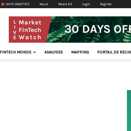
INVYO ANALYTICS
About
Media Kit
Login
Register
FINTECH MONDE
ANALYSES
MAPPING
PORTAIL DE REC