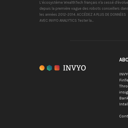
L’écosystème WealthTech français n'a cessé d'évolue
depuis la première vague des robots conseillers dan
les années 2012-2014. ACCÉDEZ A PLUS DE DONNÉES
AVEC INVYO ANALYTICS Tester la...
ABO
INVY
FinTe
Thro
insig
Bank
Inte
Cont