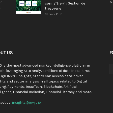
r
M
connaître #1 : Gestion de
s
trésorerie
31 mars 2021
UT US
F
O is the most advanced market intelligence platform in
ch, leveraging AI to analyze millions of data in real time.
ugh INVYO Insights, clients can access data-driven
hts and sector analysis in all topics related to Digital
ing, Payments, InsurTech, Blockchain, Artificial
lligence, Financial Inclusion, Financial Literacy and more.
act us:
insights@invyo.io