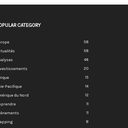
OPULAR CATEGORY
58
urope
58
tualités
46
nalyses
20
nvestissements
15
rique
14
ie-Pacifique
12
mérique du Nord
11
pprendre
11
vènements
8
apping