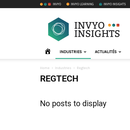
INVYO
INVYO LEARNING
INVYO INSIGHTS
INVYO
Insights
France
ACCUEIL
INDUSTRIES
ACTUALITÉS
Home
Industries
Regtech
REGTECH
No posts to display