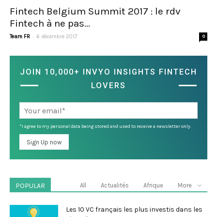
Fintech Belgium Summit 2017 : le rdv
Fintech à ne pas...
-
Team FR
6 décembre 2017
0
JOIN 10,000+ INVYO INSIGHTS FINTECH
LOVERS
*I agree to my personal data being stored and used to receive a newsletter only.
POPULAR
All
Actualités
Afrique
More
Les 10 VC français les plus investis dans les