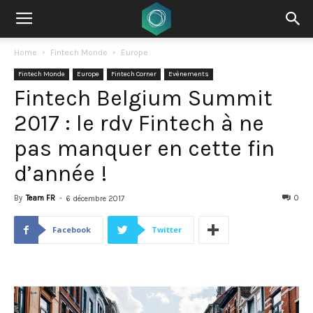
Home
Fintech Monde
Europe
Fintech Monde
Europe
Fintech Corner
Evènements
Fintech Belgium Summit
2017 : le rdv Fintech à ne
pas manquer en cette fin
d’année !
By
Team FR
-
0
6 décembre 2017
Facebook
Twitter