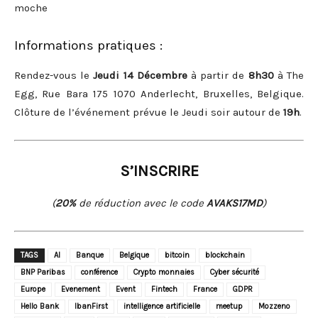
moche
Informations pratiques :
Rendez-vous le
Jeudi 14 Décembre
à partir de
8h30
à The
Egg, Rue Bara 175 1070 Anderlecht, Bruxelles, Belgique.
Clôture de l’événement prévue le Jeudi soir autour de
19h
.
S’INSCRIRE
(
20%
de réduction avec le code
AVAKS17MD
)
TAGS
AI
Banque
Belgique
bitcoin
blockchain
BNP Paribas
conférence
Crypto monnaies
Cyber sécurité
Europe
Evenement
Event
Fintech
France
GDPR
Hello Bank
IbanFirst
intelligence artificielle
meetup
Mozzeno