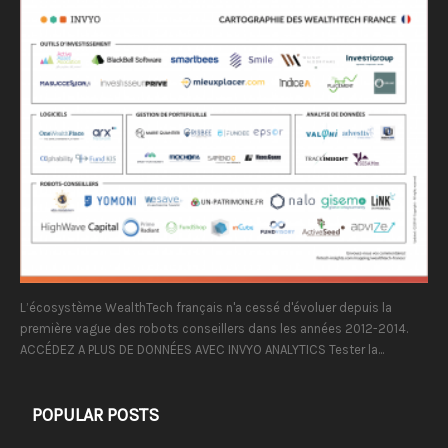
L’écosystème WealthTech français n'a cessé d'évoluer depuis la
première vague des robots conseillers dans les années 2012-2014.
ACCÉDEZ A PLUS DE DONNÉES AVEC INVYO ANALYTICS Tester la...
POPULAR POSTS