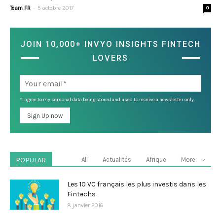
-
Team FR
5 octobre 2017
0
JOIN 10,000+ INVYO INSIGHTS FINTECH
LOVERS
*I agree to my personal data being stored and used to receive a newsletter only.
POPULAR
All
Actualités
Afrique
More
Les 10 VC français les plus investis dans les
Fintechs
8 janvier 2016