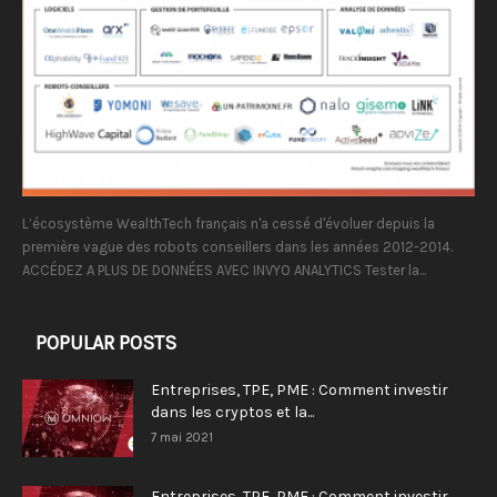
L’écosystème WealthTech français n'a cessé d'évoluer depuis la
première vague des robots conseillers dans les années 2012-2014.
ACCÉDEZ A PLUS DE DONNÉES AVEC INVYO ANALYTICS Tester la...
POPULAR POSTS
Entreprises, TPE, PME : Comment investir
dans les cryptos et la...
7 mai 2021
Entreprises, TPE, PME : Comment investir