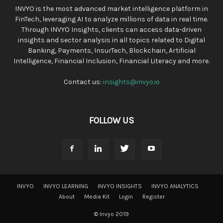
INVYO is the most advanced market intelligence platform in
FinTech, leveraging AI to analyze millions of data in real time.
Through INVYO Insights, clients can access data-driven
insights and sector analysis in all topics related to Digital
Banking, Payments, InsurTech, Blockchain, Artificial
Intelligence, Financial Inclusion, Financial Literacy and more.
Contact us:
insights@invyo.io
FOLLOW US
INVYO
INVYO LEARNING
INVYO INSIGHTS
INVYO ANALYTICS
About
Media Kit
Login
Register
© Invyo 2019