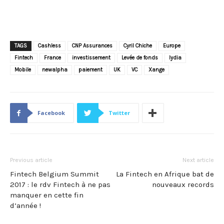
TAGS
Cashless
CNP Assurances
Cyril Chiche
Europe
Fintech
France
investissement
Levée de fonds
lydia
Mobile
newalpha
paiement
UK
VC
Xange
Facebook
Twitter
Previous article
Next article
Fintech Belgium Summit
La Fintech en Afrique bat de
2017 : le rdv Fintech à ne pas
nouveaux records
manquer en cette fin
d’année !