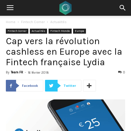
Home
Fintech Corner
Actualités
Fintech Corner
Actualités
Fintech Monde
Europe
Cap vers la révolution
cashless en Europe avec la
Fintech française Lydia
By
Team FR
-
0
16 février 2018
Facebook
Twitter