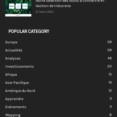
Notre sélection des outils à connaître #1 :
Gestion de trésorerie
31 mars 2021
POPULAR CATEGORY
58
Europe
58
Actualités
46
Analyses
20
Investissements
15
Afrique
14
Asie-Pacifique
12
Amérique du Nord
11
Apprendre
11
Evènements
8
Mapping