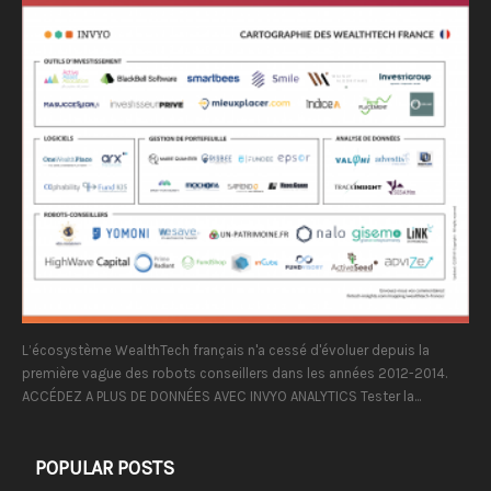
L’écosystème WealthTech français n'a cessé d'évoluer depuis la
première vague des robots conseillers dans les années 2012-2014.
ACCÉDEZ A PLUS DE DONNÉES AVEC INVYO ANALYTICS Tester la...
POPULAR POSTS