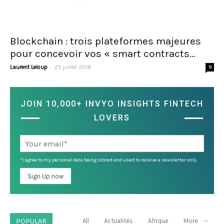
Blockchain : trois plateformes majeures
pour concevoir vos « smart contracts...
-
Laurent Leloup
25 juillet 2018
0
JOIN 10,000+ INVYO INSIGHTS FINTECH
LOVERS
*I agree to my personal data being stored and used to receive a newsletter only.
POPULAR
All
Actualités
Afrique
More