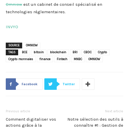
Omniow
est un cabinet de conseil spécialisé en
technologies réglementaires.
INVYO
SOURCE
OMNIOW
TAGS
BCE
bitcoin
blockchain
BRI
CBDC
Crypto
Crypto monnaies
finance
Fintech
MNBC
OMNIOW
Facebook
Twitter
Previous article
Next article
Comment digitaliser vos
Notre sélection des outils à
actions grâce à la
connaître #1 : Gestion de