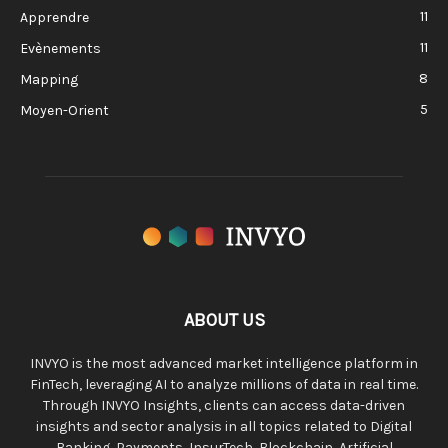
11
Apprendre
11
Evènements
8
Mapping
5
Moyen-Orient
ABOUT US
INVYO is the most advanced market intelligence platform in
FinTech, leveraging AI to analyze millions of data in real time.
Through INVYO Insights, clients can access data-driven
insights and sector analysis in all topics related to Digital
Banking, Payments, InsurTech, Blockchain, Artificial