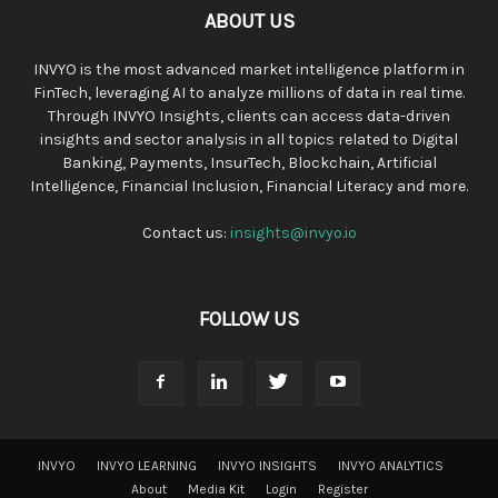
ABOUT US
INVYO is the most advanced market intelligence platform in
FinTech, leveraging AI to analyze millions of data in real time.
Through INVYO Insights, clients can access data-driven
insights and sector analysis in all topics related to Digital
Banking, Payments, InsurTech, Blockchain, Artificial
Intelligence, Financial Inclusion, Financial Literacy and more.
Contact us:
insights@invyo.io
FOLLOW US
INVYO
INVYO LEARNING
INVYO INSIGHTS
INVYO ANALYTICS
About
Media Kit
Login
Register