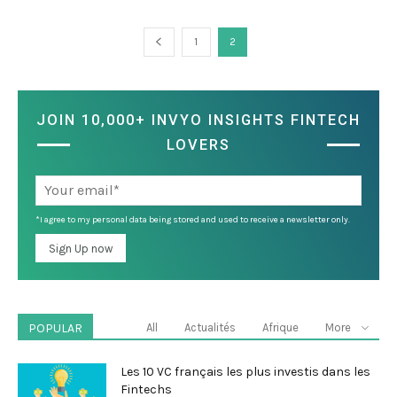
1
2
JOIN 10,000+ INVYO INSIGHTS FINTECH
LOVERS
*I agree to my personal data being stored and used to receive a newsletter only.
POPULAR
All
Actualités
Afrique
More
Les 10 VC français les plus investis dans les
Fintechs