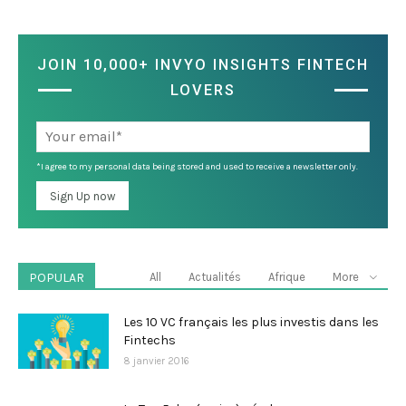
JOIN 10,000+ INVYO INSIGHTS FINTECH
LOVERS
*I agree to my personal data being stored and used to receive a newsletter only.
POPULAR
All
Actualités
Afrique
More
Les 10 VC français les plus investis dans les
Fintechs
8 janvier 2016