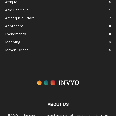
15
Afrique
14
Asie-Pacifique
12
Amérique du Nord
11
Apprendre
11
Evènements
8
Mapping
5
Moyen-Orient
ABOUT US
INVYO is the most advanced market intelligence platform in