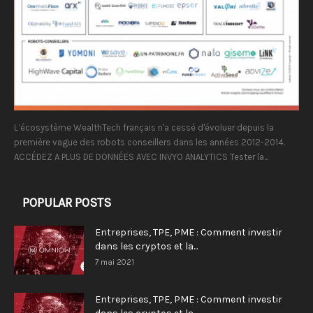
L’écosystème WealthTech français n'a cessé d'évoluer depuis la
première vague des robots conseillers dans les années 2012-2014.
ACCÉDEZ A PLUS DE DONNÉES AVEC INVYO ANALYTICS Tester la...
POPULAR POSTS
Entreprises, TPE, PME : Comment investir
dans les cryptos et la...
7 mai 2021
Entreprises, TPE, PME : Comment investir