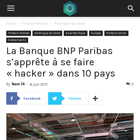
Home
Fintech Monde
Amérique du Nord
Fintech Monde
Amérique du Nord
Asie-Pacifique
Europe
Fintech Corner
Evènements
La Banque BNP Paribas
s’apprête à se faire
« hacker » dans 10 pays
By
Team FR
-
0
8 juin 2017
Facebook
Twitter