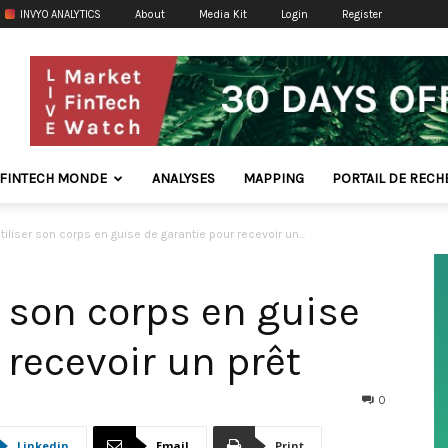
INVYO ANALYTICS
About
Media Kit
Login
Register
FINTECH MONDE
ANALYSES
MAPPING
PORTAIL DE REC
iliser son corps en guise de garantie pour recevoir un...
r son corps en guise
 recevoir un prêt
0
Linkedin
Email
Print