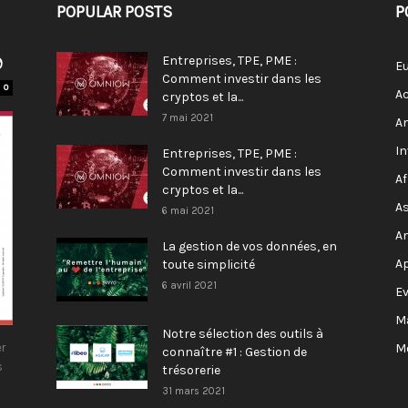
POPULAR POSTS
P
9
Entreprises, TPE, PME :
E
Comment investir dans les
0
Ac
cryptos et la...
7 mai 2021
A
I
Entreprises, TPE, PME :
Comment investir dans les
Af
cryptos et la...
As
6 mai 2021
A
La gestion de vos données, en
A
toute simplicité
6 avril 2021
E
M
Notre sélection des outils à
r
M
connaître #1 : Gestion de
s
trésorerie
31 mars 2021