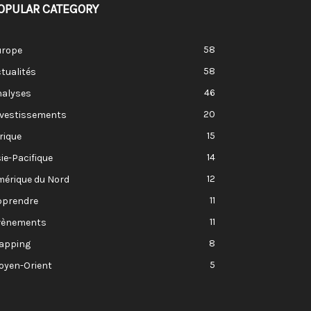
OPULAR CATEGORY
58
urope
58
tualités
46
nalyses
20
nvestissements
15
rique
14
ie-Pacifique
12
mérique du Nord
11
pprendre
11
vènements
8
apping
5
oyen-Orient