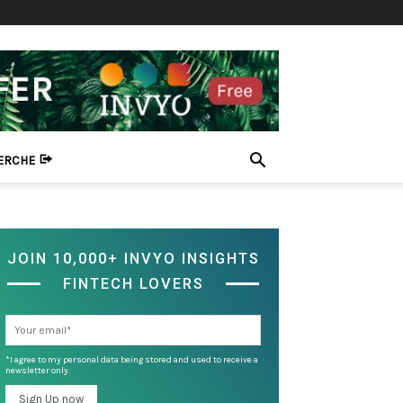
HERCHE
JOIN 10,000+ INVYO INSIGHTS
FINTECH LOVERS
*I agree to my personal data being stored and used to receive a
newsletter only.