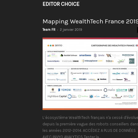
EDITOR CHOICE
Mapping WealthTech France 201
-
Team FR
2 janvier 2019
L’écosystème WealthTech français n'a cessé d'évolue
depuis la première vague des robots conseillers dan
les années 2012-2014. ACCÉDEZ A PLUS DE DONNÉES
AVEC INVYO ANALYTICS Tester la...