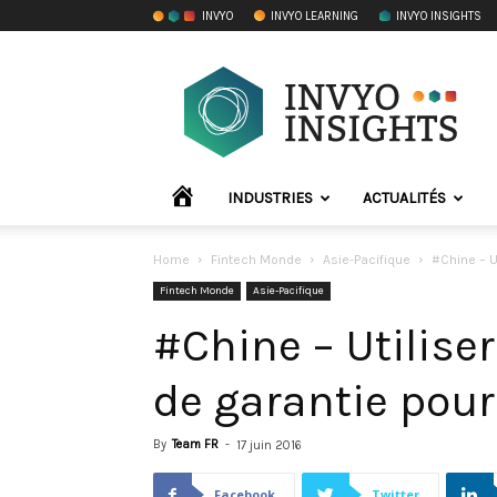
INVYO
INVYO LEARNING
INVYO INSIGHTS
INVYO
Insights
France
ACCUEIL
INDUSTRIES
ACTUALITÉS
Home
Fintech Monde
Asie-Pacifique
#Chine – Ut
Fintech Monde
Asie-Pacifique
#Chine – Utilise
de garantie pour
By
Team FR
-
17 juin 2016
Facebook
Twitter