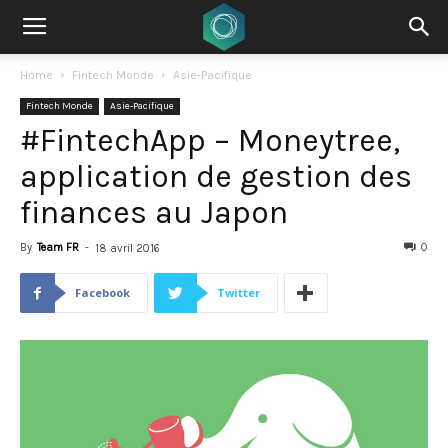
Home
Fintech Monde
Asie-Pacifique
Fintech Monde
Asie-Pacifique
#FintechApp – Moneytree,
application de gestion des
finances au Japon
By
Team FR
-
0
18 avril 2016
Facebook
Twitter