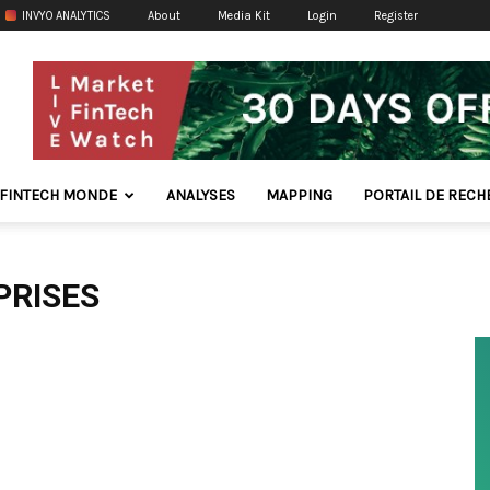
INVYO ANALYTICS
About
Media Kit
Login
Register
FINTECH MONDE
ANALYSES
MAPPING
PORTAIL DE REC
PRISES