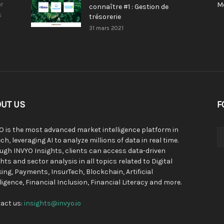
r
M
connaître #1 : Gestion de
s
trésorerie
31 mars 2021
UT US
F
O is the most advanced market intelligence platform in
ch, leveraging AI to analyze millions of data in real time.
ugh INVYO Insights, clients can access data-driven
hts and sector analysis in all topics related to Digital
ing, Payments, InsurTech, Blockchain, Artificial
lligence, Financial Inclusion, Financial Literacy and more.
act us:
insights@invyo.io