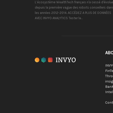
L’écosystème WealthTech français n'a cessé d'évolue
depuis la première vague des robots conseillers dan
les années 2012-2014. ACCÉDEZ A PLUS DE DONNÉES
AVEC INVYO ANALYTICS Tester la...
ABO
INVY
FinTe
Thro
insig
Bank
Inte
Cont