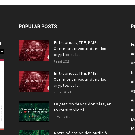
POPULAR POSTS
P
9
Entreprises, TPE, PME :
E
Comment investir dans les
0
Ac
cryptos et la...
7 mai 2021
A
I
Entreprises, TPE, PME :
Comment investir dans les
Af
cryptos et la...
As
6 mai 2021
A
La gestion de vos données, en
A
toute simplicité
6 avril 2021
E
M
Notre sélection des outils à