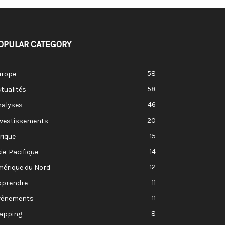
OPULAR CATEGORY
58
urope
58
tualités
46
nalyses
20
nvestissements
15
rique
14
ie-Pacifique
12
mérique du Nord
11
pprendre
11
vènements
8
apping