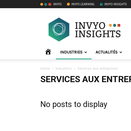
INVYO
INVYO LEARNING
INVYO INSIGHTS
INVYO
Insights
France
ACCUEIL
INDUSTRIES
ACTUALITÉS
Home
Industries
Services aux entreprises
SERVICES AUX ENTRE
No posts to display