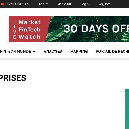
INVYO ANALYTICS
About
Media Kit
Login
Register
FINTECH MONDE
ANALYSES
MAPPING
PORTAIL DE REC
PRISES