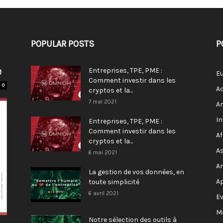
POPULAR POSTS
P
9
Entreprises, TPE, PME :
E
Comment investir dans les
0
Ac
cryptos et la...
7 mai 2021
A
I
Entreprises, TPE, PME :
Comment investir dans les
Af
cryptos et la...
As
6 mai 2021
A
La gestion de vos données, en
A
toute simplicité
6 avril 2021
E
M
Notre sélection des outils à