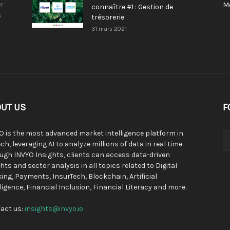
r
M
connaître #1 : Gestion de
s
trésorerie
31 mars 2021
UT US
F
O is the most advanced market intelligence platform in
ch, leveraging AI to analyze millions of data in real time.
ugh INVYO Insights, clients can access data-driven
hts and sector analysis in all topics related to Digital
ing, Payments, InsurTech, Blockchain, Artificial
lligence, Financial Inclusion, Financial Literacy and more.
act us:
insights@invyo.io