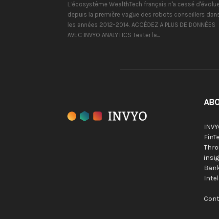
L’écosystème WealthTech français n'a cessé d'évolue
depuis la première vague des robots conseillers dan
les années 2012-2014. ACCÉDEZ A PLUS DE DONNÉES
AVEC INVYO ANALYTICS Tester la...
ABO
INVY
FinTe
Thro
insig
Bank
Inte
Cont