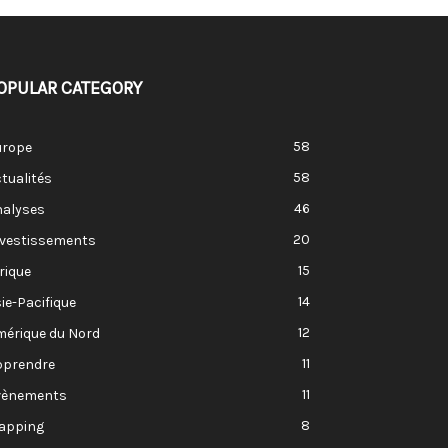
OPULAR CATEGORY
58
urope
58
tualités
46
nalyses
20
nvestissements
15
rique
14
ie-Pacifique
12
mérique du Nord
11
pprendre
11
vènements
8
apping