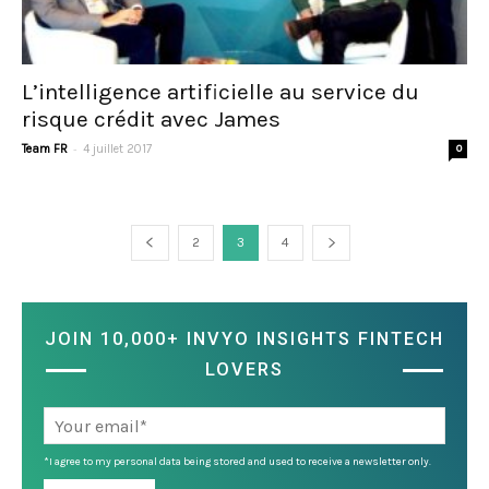
L’intelligence artificielle au service du
risque crédit avec James
-
Team FR
4 juillet 2017
0
2
3
4
JOIN 10,000+ INVYO INSIGHTS FINTECH
LOVERS
*I agree to my personal data being stored and used to receive a newsletter only.