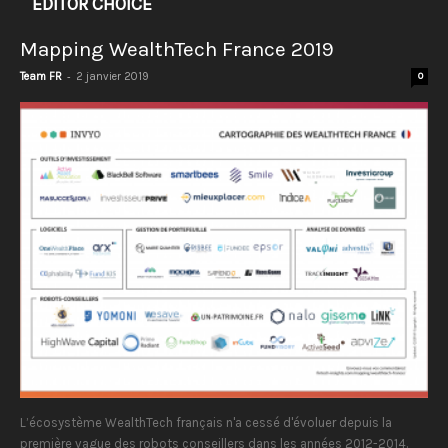
EDITOR CHOICE
Mapping WealthTech France 2019
-
Team FR
2 janvier 2019
0
L’écosystème WealthTech français n'a cessé d'évoluer depuis la
première vague des robots conseillers dans les années 2012-2014.