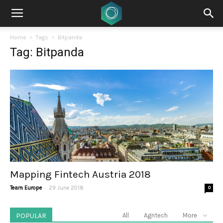
Home
Tags
Bitpanda
Tag: Bitpanda
Mapping Fintech Austria 2018
-
Team Europe
29 June 2018
0
POPULAR
All
Agritech
More