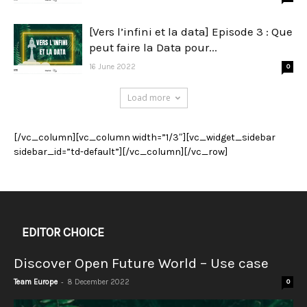
[Vers l’infini et la data] Episode 3 : Que
peut faire la Data pour...
16 June 2022
0
Load more
[/vc_column][vc_column width=”1/3″][vc_widget_sidebar
sidebar_id=”td-default”][/vc_column][/vc_row]
EDITOR CHOICE
Discover Open Future World – Use case
-
Team Europe
8 December 2022
0