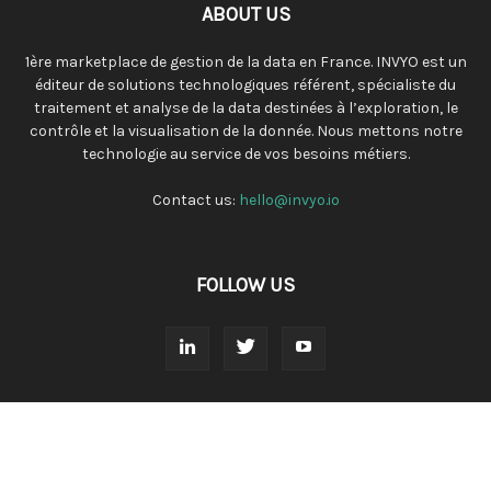
ABOUT US
1ère marketplace de gestion de la data en France. INVYO est un
éditeur de solutions technologiques référent, spécialiste du
traitement et analyse de la data destinées à l’exploration, le
contrôle et la visualisation de la donnée. Nous mettons notre
technologie au service de vos besoins métiers.
Contact us:
hello@invyo.io
FOLLOW US
INVYO
INVYO LEARNING
INVYO INSIGHTS
INVYO ANALYTICS
About
Media Kit
Login
Register
© Invyo 2019