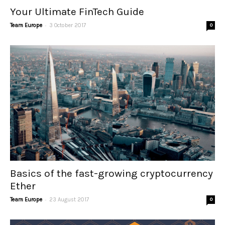
Your Ultimate FinTech Guide
-
Team Europe
3 October 2017
0
Basics of the fast-growing cryptocurrency
Ether
-
Team Europe
23 August 2017
0