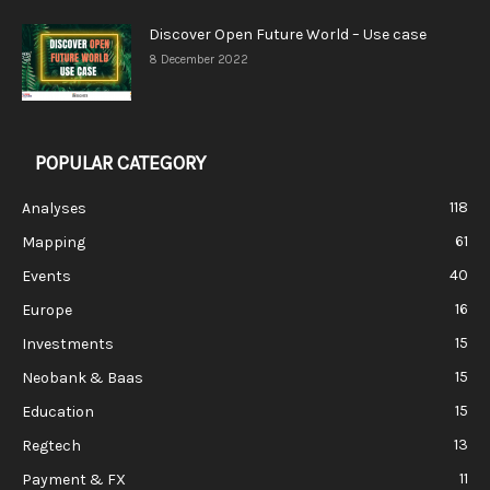
Discover Open Future World – Use case
8 December 2022
POPULAR CATEGORY
118
Analyses
61
Mapping
40
Events
16
Europe
15
Investments
15
Neobank & Baas
15
Education
13
Regtech
11
Payment & FX