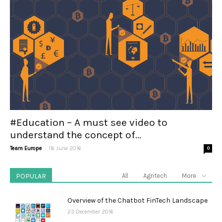
#Education – A must see video to
understand the concept of...
-
Team Europe
18 June 2016
0
POPULAR
All
Agritech
More
Overview of the Chatbot FinTech Landscape
23 December 2016