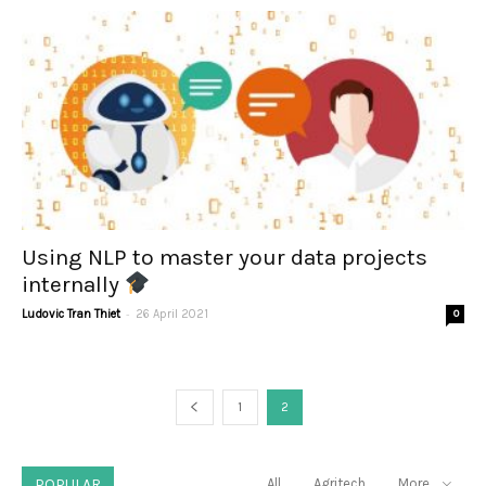
Using NLP to master your data projects
internally
-
Ludovic Tran Thiet
26 April 2021
0
1
2
POPULAR
All
Agritech
More