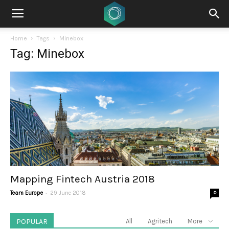
Home
Tags
Minebox
Tag: Minebox
Mapping Fintech Austria 2018
-
Team Europe
29 June 2018
0
POPULAR
All
Agritech
More