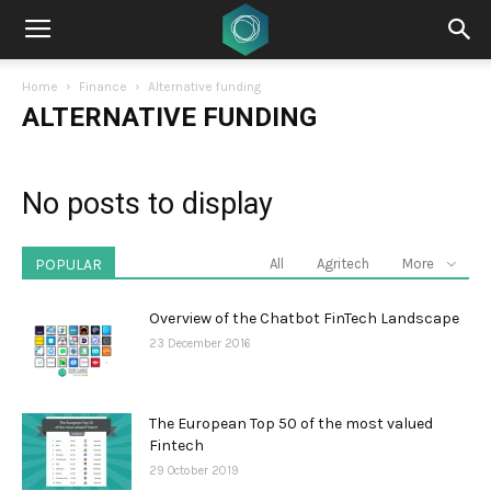
Home
Finance
Alternative funding
ALTERNATIVE FUNDING
No posts to display
POPULAR
All
Agritech
More
Overview of the Chatbot FinTech Landscape
23 December 2016
The European Top 50 of the most valued
Fintech
29 October 2019