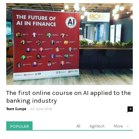
The first online course on AI applied to the
banking industry
-
Team Europe
22 June 2018
0
POPULAR
All
Agritech
More