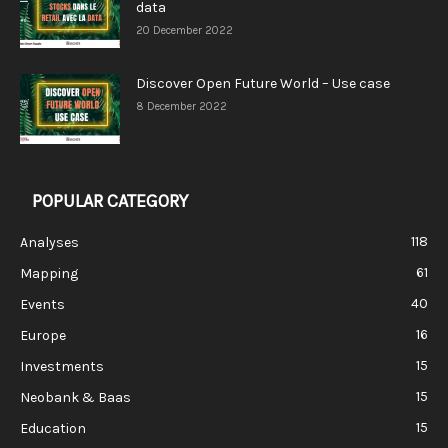
data
20 December 2022
Discover Open Future World – Use case
8 December 2022
POPULAR CATEGORY
118
Analyses
61
Mapping
40
Events
16
Europe
15
Investments
15
Neobank & Baas
15
Education