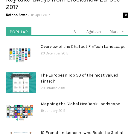
2017
-
Nathan Sexer
18 April 2017
0
POPULAR
All
Agritech
More
Overview of the Chatbot FinTech Landscape
23 December 2016
The European Top 50 of the most valued
Fintech
29 October 2019
Mapping the Global NeoBank Landscape
19 January 2017
10 French Influencers who Rock the Global