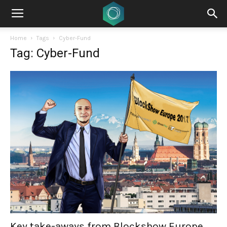
Home
Tags
Cyber-Fund
Tag: Cyber-Fund
Key take-aways from Blockshow Europe