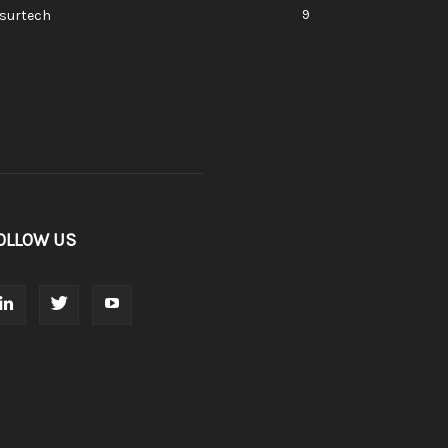
9
nsurtech
OLLOW US