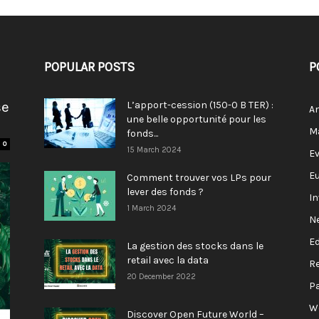
POPULAR POSTS
P
se
L’apport-cession (150-0 B TER) :
A
une belle opportunité pour les
M
fonds...
0
15 March 2024
E
E
Comment trouver vos LPs pour
lever des fonds ?
I
1 March 2024
N
E
La gestion des stocks dans le
retail avec la data
R
20 December 2022
P
W
Discover Open Future World –