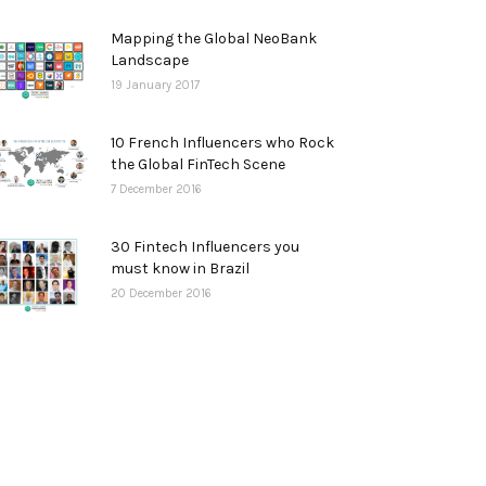
Mapping the Global NeoBank
Landscape
19 January 2017
10 French Influencers who Rock
the Global FinTech Scene
7 December 2016
30 Fintech Influencers you
must know in Brazil
20 December 2016