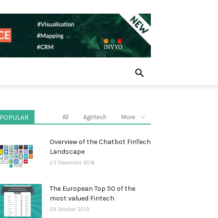
POPULAR
All
Agritech
More
Overview of the Chatbot FinTech
Landscape
23 December 2016
The European Top 50 of the
most valued Fintech
29 October 2019