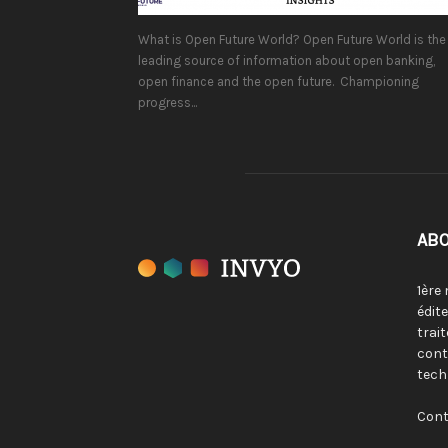
What is Open Future World? Open Future World is the
leading source of information about open banking,
open finance and the open future. Championing
progress...
ABO
1ère
édit
trai
cont
tech
Cont