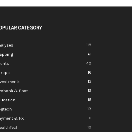
OPULAR CATEGORY
118
nalyses
61
apping
40
vents
16
urope
15
nvestments
15
eobank & Baas
15
ducation
13
egtech
11
ayment & FX
10
ealthTech