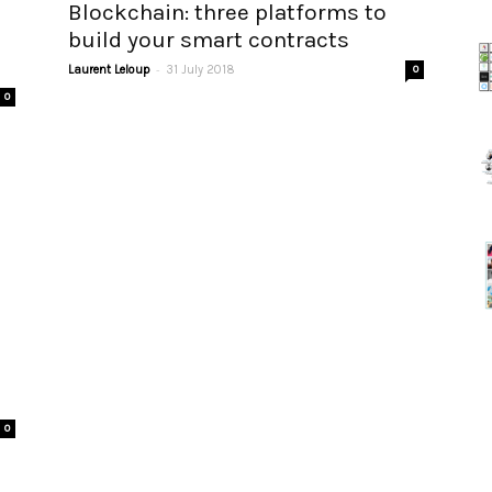
Blockchain: three platforms to
build your smart contracts
-
Laurent Leloup
31 July 2018
0
0
0