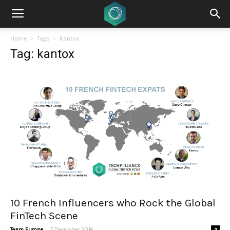
Home
Tags
Kantox
Tag: kantox
10 French Influencers who Rock the Global
FinTech Scene
-
Team Europe
7 December 2016
3