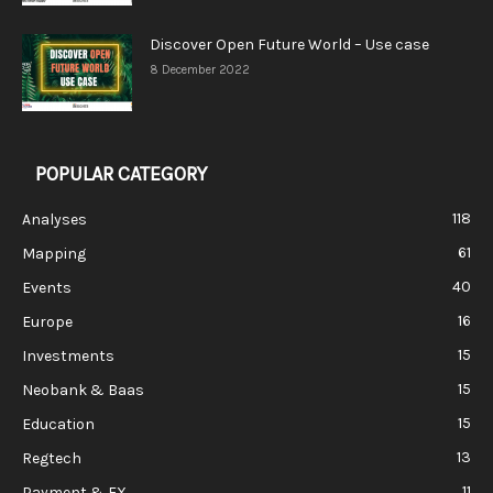
Discover Open Future World – Use case
8 December 2022
POPULAR CATEGORY
118
Analyses
61
Mapping
40
Events
16
Europe
15
Investments
15
Neobank & Baas
15
Education
13
Regtech
11
Payment & FX