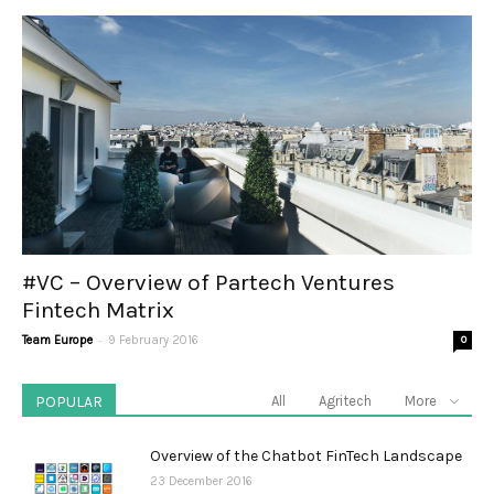
#VC – Overview of Partech Ventures
Fintech Matrix
-
Team Europe
9 February 2016
0
POPULAR
All
Agritech
More
Overview of the Chatbot FinTech Landscape
23 December 2016