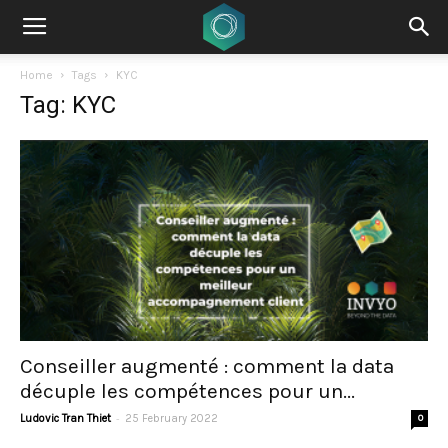
Home
Tags
KYC
Tag: KYC
Conseiller augmenté : comment la data
décuple les compétences pour un...
-
Ludovic Tran Thiet
25 February 2022
0