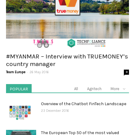
#MYANMAR – Interview with TRUEMONEY’s
country manager
-
Team Europe
26 May 2016
0
POPULAR
All
Agritech
More
Overview of the Chatbot FinTech Landscape
23 December 2016
The European Top 50 of the most valued