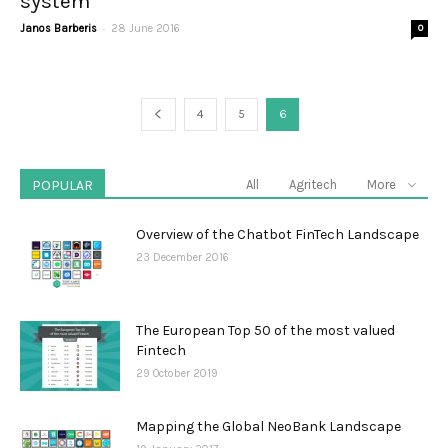
system
-
Janos Barberis
28 June 2016
0
4
5
6
POPULAR
All
Agritech
More
Overview of the Chatbot FinTech Landscape
23 December 2016
The European Top 50 of the most valued
Fintech
29 October 2019
Mapping the Global NeoBank Landscape