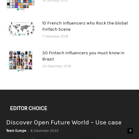
19 January 2017
10 French Influencers who Rock the Global
FinTech Scene
7 December 2016
30 Fintech Influencers you must know in
Brazil
20 December 2016
EDITOR CHOICE
Discover Open Future World – Use case
-
Team Europe
8 December 2022
0