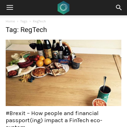
Home
Tags
RegTech
Tag: RegTech
#Brexit – How people and financial
passport(ing) impact a FinTech eco-